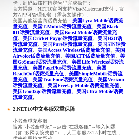
卡，刮码后拨打指定号码完成操作；
​​官方渠道​​：NET10官网支持Visa/Mastercard支付，官
方APP可管理套餐（需英文操作）。
美国其他运营商话费充值：
美国Lyca Mobile话费流
量充值
、
美国T-Mobile话费流量充值
、
美国Black
011话费流量充值
、
美国Boost Mobile话费流量充
值
、
美国Cricket Paygo话费流量充值
、
美国H2O话
费流量充值
、
美国Pure话费流量充值
、
美国SIN话费
流量充值
、
美国Access Wireless话费流量充值
、
美国
Airvoice话费流量充值
、
美国ATT话费流量充值
、
美
国GoSmart话费流量充值
、
美国Life Wireless话费流
量充值
、
美国PagePlus话费流量充值
、
美国
ReachOut话费流量充值
、
美国SimpleMobile话费流
量充值
、
美国TracFone话费流量充值
、
美国Verizon
话费流量充值
、
美国FreeUp Mobile话费流量充值
、
美国Good2go话费流量充值
、
美国Ultra Mobile话费
流量充值
。
2.​NET10中文客服双重保障​
小啦全球充客服​​​​
搜索“小啦全球充”→点击“在线客服”→输入问题
（如“多网切换失败”），人工客服7×12小时在线，
优先处理技术疑难；