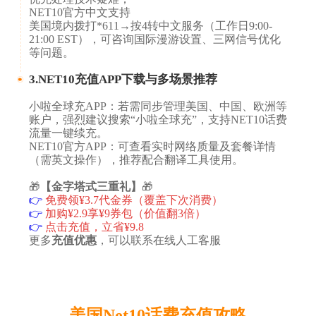
​​​​NET10官方中文支持​​​​
美国境内拨打*611→按4转中文服务（工作日9:00-
21:00 EST），可咨询国际漫游设置、三网信号优化
等问题。
3.NET10充值APP下载与多场景推荐​
小啦全球充APP​​​​：若需同步管理美国、中国、欧洲等
账户，强烈建议搜索“小啦全球充”，支持NET10话费
流量一键续充。
​​​NET10官方APP​​​​：可查看实时网络质量及套餐详情
（需英文操作），推荐配合翻译工具使用。
🎁
【金字塔式三重礼】
🎁
👉
免费领¥3.7代金券（覆盖下次消费）
👉
加购¥2.9享¥9券包（价值翻3倍）
👉
点击充值，立省¥9.8
更多
充值优惠
，可以联系在线人工客服
美国Net10话费充值攻略