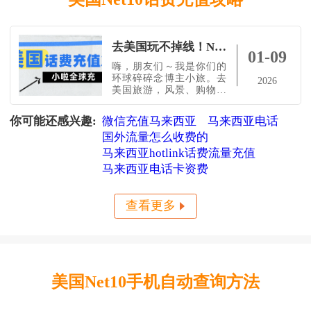
去美国玩不掉线！NET10查余额+跨国充值超简单教程（小啦全球充亲测）
01-09
嗨，朋友们～我是你们的
环球碎碎念博主小旅。去
2026
美国旅游，风景、购物、
美食都很重要，但有一
个“隐形刚需”更不能忽视
你可能还感兴趣:
微信充值马来西亚
马来西亚电话
——网络！今天我就跟你
国外流量怎么收费的
唠唠：美国NET10查询方
式、国内也能帮美国号码
马来西亚hotlink话费流量充值
充话费的方法，外加一份
马来西亚电话卡资费
美国旅游小贴士，让你旅
途一路畅通。美国旅行的
好玩之处城市体验：纽约
查看更多
看百老汇、洛杉矶逛好
美国Net10手机自动查询方法