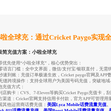
啦全球充：通过Cricket Paygo
.极简充值方案：小啦全球充
荐优先使用“小啦全球充”，核心优势突出：
 ​​零语言门槛​​：全中文界面，微信/支付宝/银联直付，无
​​秒速到账​​：充值订单极速生效，Cricket paygo官网及A
 ​​无缝跨境操作​​：支持全球用户为美国号码充值，突破地
​其他充值方式​​：​​
便利店购卡​​：CVS、7-Eleven等购买Cricket Paygo
​官方渠道​​：Cricket官网支持信用卡付款，官方APP可管
国其他运营商话费充值：
美国Lyca Mobile话费流量充值
、
ack 011话费流量充值
、
美国Boost Mobile话费流量充值
、