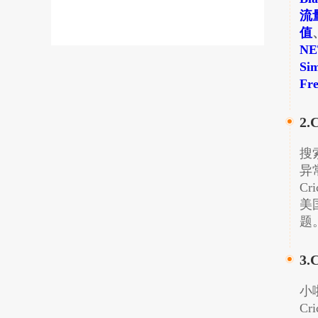
流
值
N
Si
Fr
2.
搜
异
​​​
美
题
3.
小
Cr