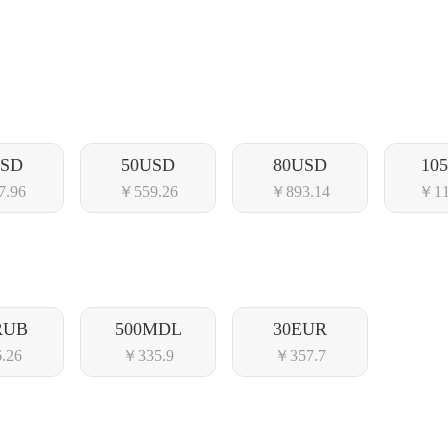
USD
50USD
80USD
10
7.96
￥559.26
￥893.14
￥11
RUB
500MDL
30EUR
.26
￥335.9
￥357.7