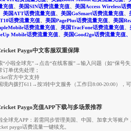
量充值
、
美国SIN话费流量充值
、
美国Access Wireles
、
美国ATT话费流量充值
、
美国GoSmart话费流量充值
、
ET10话费流量充值
、
美国PagePlus话费流量充值
、
美国Re
mpleMobile话费流量充值
、
美国TracFone话费流量充值
、
eeUp Mobile话费流量充值
、
美国Good2go话费流量充值
、
Cricket Paygo中文客服双重保障
索“小啦全球充”→点击“在线客服”→输入问题（如“保号失
常订单优先处理；
​Cricket官方中文支持​​​​
国境内拨打611→按3转中文服务（工作日8:00-20:00
。
​Cricket Paygo充值APP下载与多场景推荐​
啦全球充APP​​​​：若需同步管理美国、中国、加拿大等账
icket paygo话费流量一键续充。