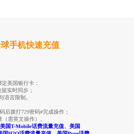
实现全球手机快速充值
需绑定美国银行卡；
PP数据实时同步；
域与语言限制。
充值卡，刮码后拨打729密码#完成操作；
理用量（需英文操作）。
美国T-Mobile话费流量充值
、
美国
美国H2O话费流量充值
、
美国Pure话费