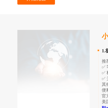
小
1
推
✅
✅ 
✅
​​​
​​
​
美
Bl