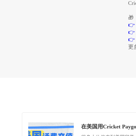
​
🎁



更
在美国用Cricket 