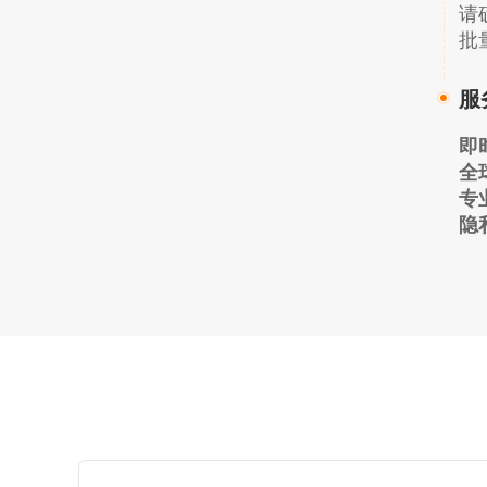
请
批
服
即
全
专
隐