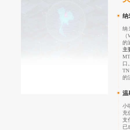
纳
纳
（
的
主
MT
口
T
的
温
小
充
支
已