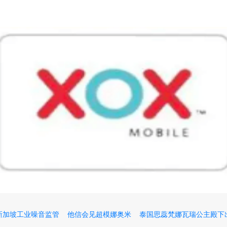
新加坡工业噪音监管
他信会见超模娜奥米
泰国思蕊梵娜瓦瑞公主殿下