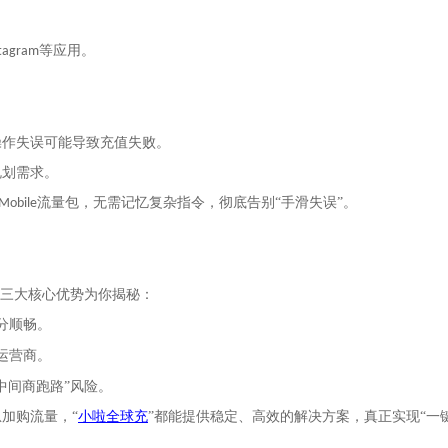
等应用。
stagram
操作失误可能导致充值失败。
规划需求。
流量包，无需记忆复杂指令，彻底告别“手滑失误”。
Mobile
三大核心优势为你揭秘：
分顺畅
。
运营商。
中间商跑路”风险。
急加购流量，
“
小啦全球充
”
都能提供稳定、高效的解决方案，真正实现
“一