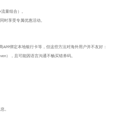
流量组合）。
+
同时享受专属优惠活动。
商
绑定本地银行卡等，但这些方法对海外用户并不友好：
APP
），且可能因语言沟通不畅买错券码。
even
信息。