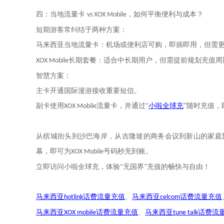
四：当地流量卡
，如何平衡便利与成本？
vs XOX Mobile
短期游客常纠结于两种方案：
马来西亚当地流量卡：机场或便利店可购，即插即用，但需
长期套餐：适合中长期用户，但需提前规划充值周
XOX Mobile
智慧方案：
主卡开通国际漫游接收重要短信。
副卡使用
流量卡，并通过
“
小啦全球充
”
随时充值，
XOX Mobile
从槟城街头到沙巴海岸，从吉隆坡的商务会议到新山的家庭
幕，即可为
号码秒充到账。
XOX Mobile
立即访问小啦全球充，体验
“无国界”充值的畅快与自由！
马来西亚
话费流量充值
、
马来西亚
话费流量充值
hotlink
celcom
马来西亚
话费流量充值
、
马来西亚
话费流
XOX mobile
tune talk