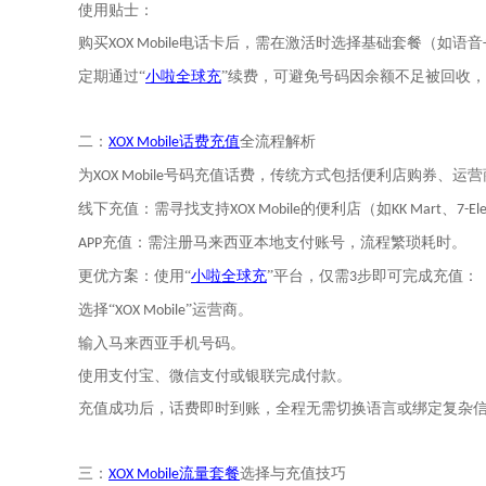
使用贴士：
购买
电话卡后，需在激活时选择基础套餐（如语音
XOX Mobile
定期通过
“
小啦全球充
”
续费，可避免号码因余额不足被回收，
二：
话费充值
全流程解析
XOX Mobile
为
号码充值话费，传统方式包括便利店购券、运营
XOX Mobile
线下充值：需寻找支持
的便利店（如
、
XOX Mobile
KK Mart
7-El
充值：需注册马来西亚本地支付账号，流程繁琐耗时。
APP
更优方案：使用
“
小啦全球充
”
平台，仅需
步即可完成充值：
3
选择
“
”运营商。
XOX Mobile
输入马来西亚手机号码。
使用支付宝、微信支付或
银联
完成付款。
充值成功后，话费即时到账，全程无需切换语言或绑定复杂
三：
流量套餐
选择与充值技巧
XOX Mobile