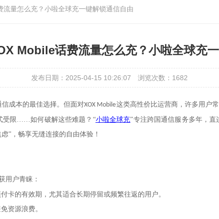
le话费流量怎么充？小啦全球充一键解锁通信自由
OX Mobile话费流量怎么充？小啦全球充
发布日期：2025-04-15 10:26:07
浏览次数：1682
通信成本的最佳选择。但面对
这类高性价比运营商，许多用户常
XOX Mobile
式受限……如何破解这些难题？
“
小啦全球充
”
专注跨国通信服务多年，直
焦虑”，畅享无缝连接的自由体验！
获用户青睐：
预付卡的有效期，尤其适合长期停留或频繁往返的用户。
避免资源浪费。