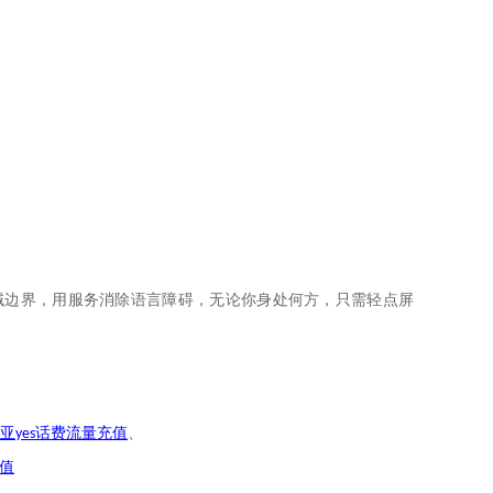
域边界，用服务消除语言障碍，无论你身处何方，只需轻点屏
亚
话费流量充值
、
yes
值