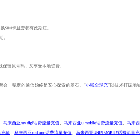
更换
卡且套餐有效期短。
SIM
期。
既保留原号码，又享受本地资费。
聚会，稳定的通信始终是安心探索的基石。
“
小啦全球充
”
以技术打破地
、
马来西亚
话费流量充值
、
马来西亚
话费流量充值
、
马来西
my digi
u mobile
量充值
、
马来西亚
话费流量充值
、
马来西亚
话费流量
充
red one
UNIFIMOBILE