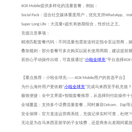
提供多样化的流量套餐，例如：
XOX Mobile
：适合社交媒体重度用户，优先支持
、
Social Pack
WhatsApp
In
：大流量
超长有效期组合，性价比之王。
Super Long Life
+
充值注意事项：
精准匹配套餐代码：不同流量包需发送特定指令至运营商，
叠加规则：部分套餐可多次购买以延长使用周期，建议提前
若担心手动操作出错，可直接通过
“
小啦全球充
”
平台选择
XOX 
【重点推荐：小啦全球充——
用户的首选平台】
XOX Mobile
为什么海外用户更依赖
“
小啦全球充
”
完成马来西亚手机充值？
极致便捷：全中文界面
智能套餐推荐，从选择到付款
操作十
+
全域覆盖：支持
话费流量套餐，同时兼容
、
等
多个
Celcom
Digi
安全保障：官方直连运营商系统，充值记录实时可查，杜绝“
无论是为在马来西亚留学的子女续费，还是商务出差期间紧