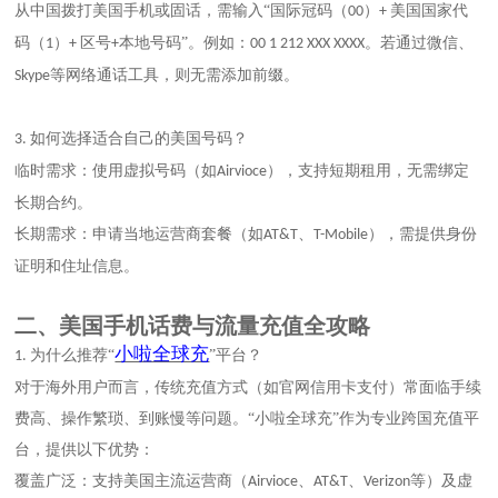
从中国拨打美国手机或固话，需输入
“
国际冠码（
）
美国国家代
00
+
码（
）
区号
本地号码
”
。例如：
。若通过微信、
1
+
+
00 1 212 XXX XXXX
等网络通话工具，则无需添加前缀。
Skype
如何选择适合自己的美国号码？
3.
临时需求：使用虚拟号码（如
），支持短期租用，无需绑定
Airvioce
长期合约。
长期需求：申请当地运营商套餐（如
、
），需提供身份
AT&T
T-Mobile
证明和住址信息。
二、
美国手机话费与流量充值全攻略
小啦全球充
为什么推荐“
”平台？
1.
对于海外用户而言，传统充值方式（如官网信用卡支付）常面临手续
费高、操作繁琐、到账慢等问题。
“
小啦全球充
”
作为专业跨国充值平
台，提供以下优势：
覆盖广泛：支持美国主流运营商（
、
、
等）及虚
Airvioce
AT&T
Verizon