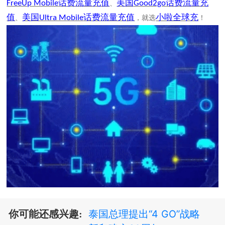
话费流量充值
美国
话费流量充
FreeUp Mobile
Good2go
、
值
美国
话费流量充值
小啦全球充
Ultra Mobile
、
，就选
！
泰国总理提出“4 GO”战略
你可能还感兴趣: