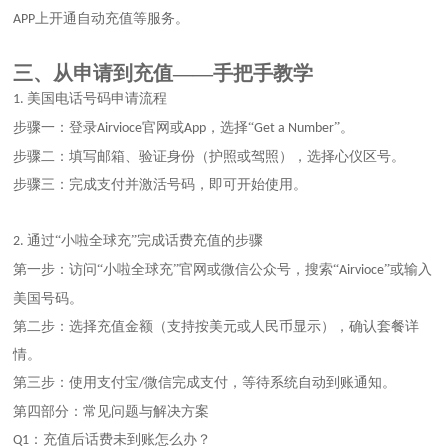
上开通自动充值等服务
。
APP
三、
从申请到充值
——手把手教学
美国电话号码申请流程
1.
步骤一：登录
官网或
，选择“
”。
Airvioce
App
Get a Number
步骤二：填写邮箱、验证身份（护照或驾照），选择心仪区号。
步骤三：完成支付并激活号码，即可开始使用。
通过“小啦全球充”完成话费充值的步骤
2.
第一步：访问
“
小啦全球充
”
官网或微信公众号，搜索
“
”或输入
Airvioce
美国号码。
第二步：选择充值金额（支持按美元或人民币显示），确认套餐详
情。
第三步：使用支付宝
微信完成支付，等待系统自动到账通知。
/
第四部分：常见问题与解决方案
：充值后话费未到账怎么办？
Q1