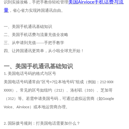
美国
手机话费与流
Airvioce
识到实操攻略，手把手教你轻松管理
量
，省心省力实现跨国通讯自由。
一、
美国手机通讯基础知识
二、
美国手机话费与流量充值全攻略
三、
从申请到充值
——手把手教学
四、
让跨国通讯更简单，从小啦全球充开始！
一、
美国手机通讯基础知识
美国电话号码的格式与区号
1.
美国电话号码通常由
“区号
位本地号码”组成（例如：
+7
212-XXX-
）。常见的区号如纽约（
）、洛杉矶（
）、芝加哥
XXXX
212
310
（
）等。若需申请美国号码，可通过虚拟运营商（如
312
Google
、
）或本地运营商办理。
Voice
Airvioce
国际拨号规则：打美国电话需要加什么？
2.