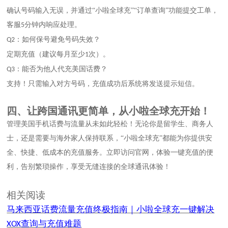
确认号码输入无误，并通过
“
小啦全球充
”
“订单查询”功能提交工单，
客服
分钟内响应处理。
5
：如何保号避免号码失效？
Q2
定期充值（建议每月至少
次）。
1
：能否为他人代充
美国话费
？
Q3
支持！只需输入对方号码，充值成功后系统将发送提示短信。
四、
让跨国通讯更简单，从小啦全球充开始！
管理美国手机话费与流量从未如此轻松！无论你是留学生、商务人
士，还是需要与海外家人保持联系，
“
小啦全球充
”
都能为你提供安
全、快捷、低成本的充值服务。立即访问官网，体验一键充值的便
利，告别繁琐操作，享受无缝连接的全球通讯体验！
相关阅读
马来西亚话费流量充值终极指南｜小啦全球充一键解决
查询与充值难题
XOX