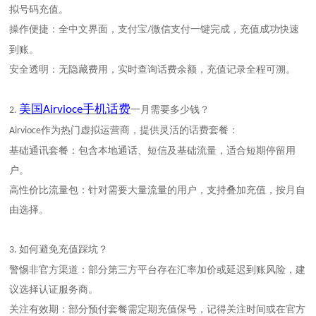
拟号码充值。
操作便捷：全中文界面，支付宝
微信支付一键完成，
充值成功快速
/
到账。
安全透明：无隐藏费用，实时查询话费余额，充值记录全程可溯。
美国
手机话费
Airvioce
一月需要多少钱？
2.
作为热门虚拟运营商，提供灵活的话费套餐：
Airvioce
基础通讯套餐：包含本地通话、短信及基础流量，适合短期停留用
户。
高性价比流量包：针对需要大量流量的用户，支持叠加充值，按月自
由选择。
如何避免充值踩坑？
3.
警惕非官方渠道：部分第三方平台存在汇率加价或延迟到账风险，建
议选择认证服务商。
关注有效期：部分预付套餐需定期充值保号
，
记得关注时间或在官方