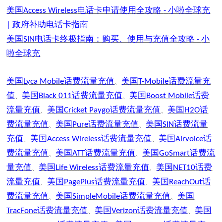
美国
电话卡申请使用全攻略
小啦全球充
Access Wireless
-
政府补助电话卡指南
|
美国
电话卡终极指南：购买、使用与充值全攻略
小
SIN
-
啦全球充
美国
话费流量充值
美国
话费流量充
Lyca Mobile
T-Mobile
、
值
美国
话费流量充值
美国
话费
Black 011
Boost Mobile
、
、
流量充值
美国
话费流量充值
美国
话
Cricket Paygo
H2O
、
、
费流量充值
美国
话费流量充值
美国
话费流量
Pure
SIN
、
、
充值
美国
话费流量充值
美国
话
Access Wireless
Airvoice
、
、
费流量充值
美国
话费流量充值
美国
话费流
ATT
GoSmart
、
、
量充值
美国
话费流量充值
美国
话费
Life Wireless
NET10
、
、
流量充值
美国
话费流量充值
美国
话
PagePlus
ReachOut
、
、
费流量充值
美国
话费流量充值
美国
SimpleMobile
、
、
话费流量充值
美国
话费流量充值
美国
TracFone
Verizon
、
、