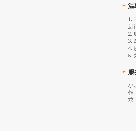
温
1
进
2
3
4
5
服
小
作
求