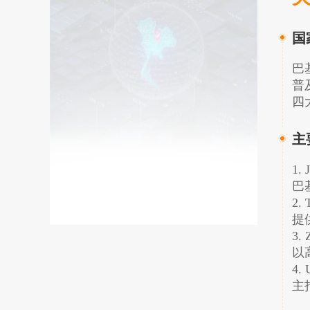
国
巴
普
四
主
1. 
巴
2. 
提
3.
以
4.
主