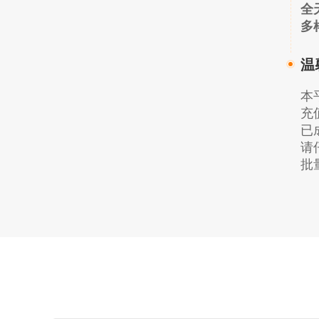
全
多
温
本
充
已
请
批