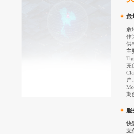
危
危
作
供
主
T
充
C
户
M
期
服
快
支