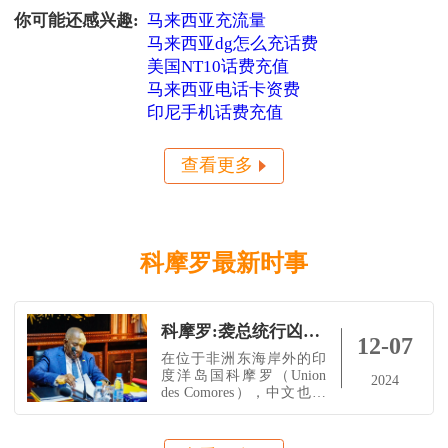
Comores Telecom查询方
小啦全球充平台提供了一
你可能还感兴趣:
马来西亚充流量
式，最实用的2招拨号查话
种简便、快捷的充值方
费：直接输入 *123#，按
马来西亚dg怎么充话费
式。您只需按照以下几个
简单步骤，即可完成充
美国NT10话费充值
值： 步骤一：访问
马来西亚电话卡资费
印尼手机话费充值
查看更多
科摩罗最新时事
科摩罗:袭总统行凶者毙狱中
12-07
在位于非洲东海岸外的印
度洋岛国科摩罗（Union
2024
des Comores），中文也被
译作葛摩联盟。该国总统
阿扎利·阿苏马尼
（président Azali