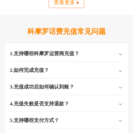
查看更多
Assoumani）于两周前
（2024年09月13日）曾在
首都附近，遭到一名年青
军人袭击头部受伤。如
今，这桩案子已结。因
为，这名攻击者在被捕
科摩罗话费充值常见问题
后，当晚就已死亡。如
今，当局公布法医结论，
这名刺客的尸
1.支持哪些科摩罗运营商充值？
2.如何完成充值？
3.充值成功后如何确认到账？
4.充值失败是否支持退款？
5.支持哪些支付方式？