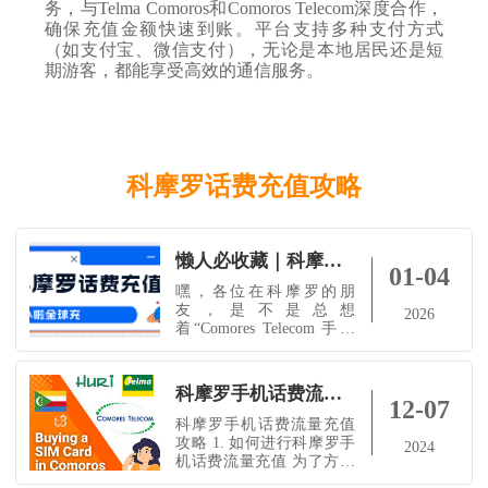
务，与Telma Comoros和Comoros Telecom深度合作，
确保充值金额快速到账。平台支持多种支付方式
（如支付宝、微信支付），无论是本地居民还是短
期游客，都能享受高效的通信服务。
科摩罗话费充值攻略
懒人必收藏｜科摩罗Comores Telecom话费查不了？这招＋话费教程，轻松搞定！
01-04
嘿，各位在科摩罗的朋
友，是不是总想
2026
着“Comores Telecom 手机
号话费怎么查？又怕打客
服听不懂，发短信又怕弄
错”？别着急，给你安排上
科摩罗手机话费流量充值攻略
科摩罗Comores Telecom查
12-07
询方式，查完话费再教你
科摩罗手机话费流量充值
怎么用 小啦全球充话费，
攻略 1. 如何进行科摩罗手
2024
都不用出门，国内也能
机话费流量充值 为了方便
充，超级省心！科摩罗
您为科摩罗的手机充值，