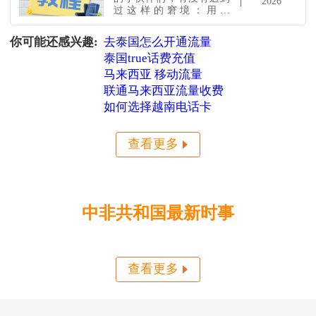
2026
过这样的窘境：用的
Orange手机号，不知道怎
么查余额？想打个电话，
你可能还感兴趣:
去泰国怎么开通流量
结果突然没话费？打客服
泰国true话费充值
听不懂法语，短信查怕输
错，真是头大！别急，今
马来西亚 移动流量
天就跟你唠唠最实用的 中
联通马来西亚流量收费
非共和国Orange查询方
式，让你随时知道手机余
如何选择越南电话卡
额。更重要的，查完要是
发现话费不够，我再教你
一个超简单的 中非共
查看更多
中非共和国最新时事
查看更多