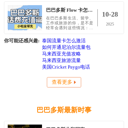
付费卡。线上购买：Flow
南，轻松搞定电话卡使
官方网站：
用。1️⃣ 购买渠道线下购
巴巴多斯 Flow 卡怎么查余额、怎么充值？中文教程送上，几秒到账超方便！
discoverflow.co&nbs
买：Digicel 专卖店或授权
10-28
零售商。便利店、超市
在巴巴多斯生活、留学、
（如 Massy、SuperCentre）
工作或旅游的你，是不是
2025
也有预付费卡出售。线上
经常会遇到这些情况：想
购买：Digicel 官方网站：
查 Flow 卡余额，查半天找
digicelgroup.com可下单邮
不到入口？Flow 官网和
你可能还感兴趣:
泰国流量卡怎么激活
寄或预约门店取卡。
App 全是英文，看不懂也
如何开通尼泊尔流量包
不会操作？想用微信/支付
宝充值，结果找不到支持
马来西亚充值攻略
的平台？在国内，想远程
马来西亚旅游流量
帮家人或朋友充 Flow 卡也
没办法？别着急！这篇
美国Cricket Paygo电话
【Flow Barbados 卡余额查
询 + 中文充值教程】用
【小
查看更多
巴巴多斯最新时事