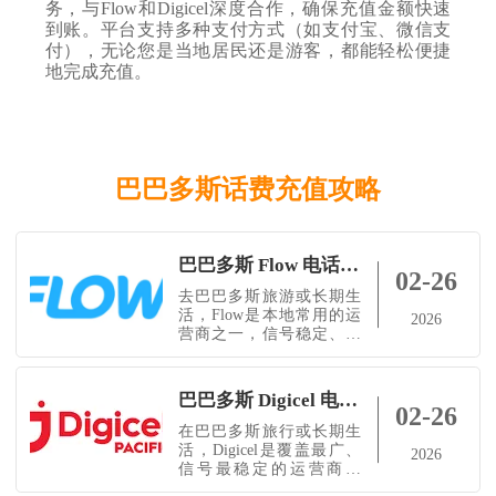
务，与Flow和Digicel深度合作，确保充值金额快速
到账。平台支持多种支付方式（如支付宝、微信支
付），无论您是当地居民还是游客，都能轻松便捷
地完成充值。
巴巴多斯话费充值攻略
巴巴多斯 Flow 电话卡使用指南（购买 / 激活 / 实名认证 / 充值全攻略）官网、APP、中文充值平台（小啦全球充）使用方法
02-26
去巴巴多斯旅游或长期生
活，Flow是本地常用的运
2026
营商之一，信号稳定、套
餐灵活，非常适合短期游
客和长期居住人士。下面
帮你整理完整操作指南，
巴巴多斯 Digicel 电话卡使用指南（购买 / 激活 / 实名认证 / 充值全攻略）官网、APP、中文充值平台（小啦全球充）使用方法
让你轻松上手。1️⃣ 购买渠
02-26
道线下购买：Flow 专卖店
在巴巴多斯旅行或长期生
或授权零售商。便利店、
活，Digicel是覆盖最广、
2026
超市（如 Massy、
信号最稳定的运营商之
SuperCentre）也可购买预
一。下面为你整理完整指