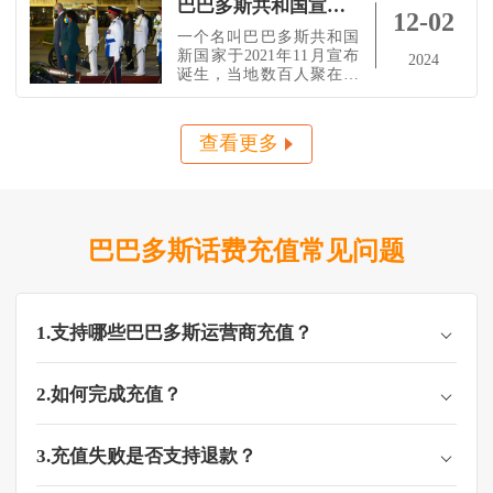
巴巴多斯共和国宣告成立，完全切断了英国殖民纽带
12-02
一个名叫巴巴多斯共和国
新国家于2021年11月宣布
2024
诞生，当地数百人聚在首
都布里奇敦的张伯伦桥上
欢呼庆祝。在拥挤的英雄
广场上，响起巴巴多斯国
查看更多
歌，同时鸣响21声礼炮。
巴巴多斯共和国不承认英
国女王伊丽莎白是该国的
国家元首，并自有总统就
任。加勒比岛国巴巴多斯
成立共和国。而英女王不
巴巴多斯话费充值常见问题
再是国家元首。该国成立
仪式中，
1.支持哪些巴巴多斯运营商充值？
2.如何完成充值？
3.充值失败是否支持退款？