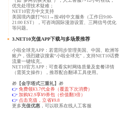
（如“多网切换失败”），人工客服7×12小时在线，
优先处理技术疑难；
​​​​NET10官方中文支持​​​​
美国境内拨打*611→按4转中文服务（工作日9:00-
21:00 EST），可咨询国际漫游设置、三网信号优化
等问题。
3.NET10充值APP下载与多场景推荐​
小啦全球充APP​​​​：若需同步管理美国、中国、欧洲等
账户，强烈建议搜索“小啦全球充”，支持NET10话费
流量一键续充。
​​​NET10官方APP​​​​：可查看实时网络质量及套餐详情
（需英文操作），推荐配合翻译工具使用。
🎁
【金字塔式三重礼】
🎁
👉
免费领¥3.7代金券（覆盖下次消费）
👉
加购¥2.9享¥9券包（价值翻3倍）
👉
点击充值，立省¥9.8
更多
充值优惠
，可以联系在线人工客服