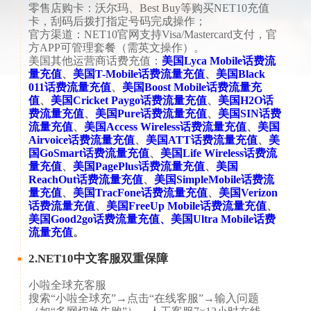
​​零售店购卡​​：沃尔玛、Best Buy等购买NET10充值
卡，刮码后拨打指定号码完成操作；
​​官方渠道​​：NET10官网支持Visa/Mastercard支付，官
方APP可管理套餐（需英文操作）。
美国其他运营商话费充值：
美国Lyca Mobile话费流
量充值
、
美国T-Mobile话费流量充值
、
美国Black
011话费流量充值
、
美国Boost Mobile话费流量充
值
、
美国Cricket Paygo话费流量充值
、
美国H2O话
费流量充值
、
美国Pure话费流量充值
、
美国SIN话费
流量充值
、
美国Access Wireless话费流量充值
、
美国
Airvoice话费流量充值
、
美国ATT话费流量充值
、
美
国GoSmart话费流量充值
、
美国Life Wireless话费流
量充值
、
美国PagePlus话费流量充值
、
美国
ReachOut话费流量充值
、
美国SimpleMobile话费流
量充值
、
美国TracFone话费流量充值
、
美国Verizon
话费流量充值
、
美国FreeUp Mobile话费流量充值
、
美国Good2go话费流量充值
、
美国Ultra Mobile话费
流量充值
。
2.​NET10中文客服双重保障​
小啦全球充客服​​​​
搜索“小啦全球充”→点击“在线客服”→输入问题