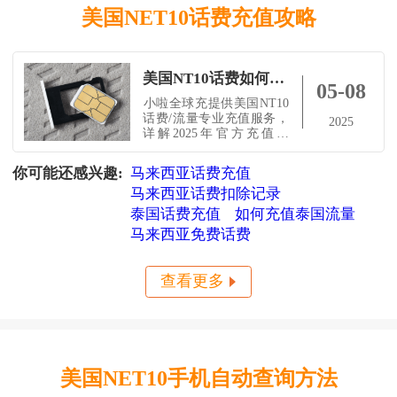
美国NET10话费充值攻略
美国NT10话费如何充值？2025最新充值攻略 | 小啦全球充官方指南
05-08
​小啦全球充提供美国NT10
话费/流量专业充值服务，
2025
详解2025年官方充值渠
道、国际支付解决方案及
常见问题处理。支持支付
你可能还感兴趣:
马来西亚话费充值
宝/微信极速到账，留学
马来西亚话费扣除记录
生、商务人士首选！包含
套餐选择技巧+国际漫游设
泰国话费充值
如何充值泰国流量
置指南。
马来西亚免费话费
查看更多
美国NET10手机自动查询方法