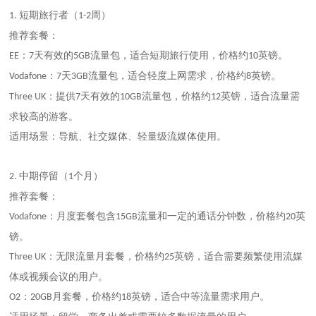
短期旅行者（
周）
1.
1-2
推荐套餐：
：
天有效的
流量包，适合短期旅行使用，价格约
英镑。
EE
7
5GB
10
：
天
流量包，适合轻度上网需求，价格约
英镑。
Vodafone
7
3GB
8
：提供
天有效的
流量包，价格约
英镑，适合流量需
Three UK
7
10GB
12
求较高的游客。
适用场景：导航、社交媒体、轻量级流媒体使用。
中期停留（
个月）
2.
1
推荐套餐：
：月度套餐包含
流量和一定的通话分钟数，价格约
英
Vodafone
15GB
20
镑。
：无限流量月套餐，价格约
英镑，适合需要频繁使用流媒
Three UK
25
体或视频会议的用户。
：
月套餐，价格约
英镑，适合中等流量需求用户。
O2
20GB
18