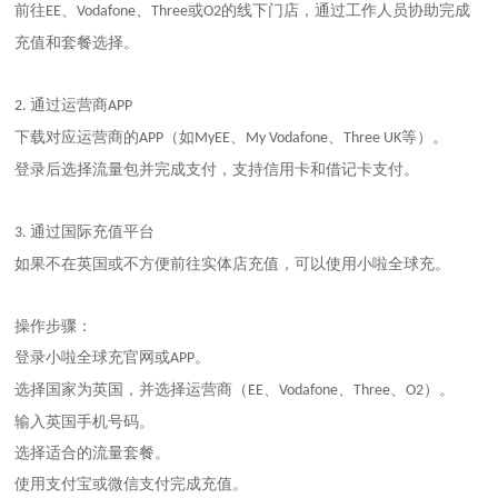
前往
、
、
或
的线下门店，通过工作人员协助完成
EE
Vodafone
Three
O2
充值和套餐选择。
通过运营商
2.
APP
下载对应运营商的
（如
、
、
等）。
APP
MyEE
My Vodafone
Three UK
登录后选择流量包并完成支付，支持信用卡和借记卡支付。
通过国际充值平台
3.
如果不在英国或不方便前往实体店充值，可以使用小啦全球充。
操作步骤：
登录小啦全球充官网或
。
APP
选择国家为英国，并选择运营商（
、
、
、
）。
EE
Vodafone
Three
O2
输入英国手机号码。
选择适合的流量套餐。
使用支付宝或微信支付完成充值。