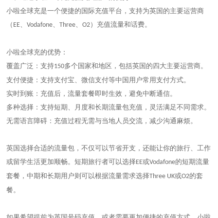
小啦全球充是一个便捷的国际充值平台，支持为英国的主要运营商
（
、
、
、
）充值流量和话费。
EE
Vodafone
Three
O2
小啦全球充的优势：
覆盖广泛：支持
多个国家和地区，包括英国的四大主要运营商。
150
支付便捷：支持支付宝、微信支付等中国用户常用支付方式。
实时到账：充值后，流量套餐即时生效，避免中断通信。
多种选择：支持短期、月度和长期流量包充值，灵活满足不同需求。
无需语言障碍：充值过程无需与当地人员交流，减少沟通麻烦。
英国选择合适的流量包，不仅可以节省开支，还能让你的旅行、工作
或留学生活更加顺畅。短期旅行者可以选择
或
的短期流量
EE
Vodafone
套餐，中期和长期用户则可以根据流量需求选择
或
的套
Three UK
O2
餐。
如果希望提前为英国号码充值，或者需要更加便捷的充值方式，小啦