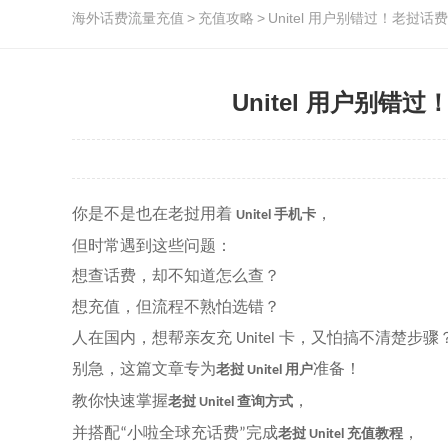
海外话费流量充值
>
充值攻略
>
Unitel 用户别错过！老
Unitel 用户别
你是不是也在老挝用着
，
手机卡
Unitel
但时常遇到这些问题：
想查话费，却不知道怎么查？
想充值，但流程不熟怕选错？
人在国内，想帮亲友充
卡，又怕搞不清楚步骤
Unitel
别急，这篇文章专为
准备！
老挝
用户
Unitel
教你快速掌握
，
老挝
查询方式
Unitel
并搭配
小啦全球充话费
完成
，
“
”
老挝
充值教程
Unitel