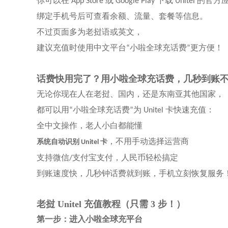
你可以在
或
下载
的官方
App Store
Google Play
Unitel
绑定手机号后可查看余额、流量、套餐等信息。
不过页面多为老挝语或英文，
建议充值时使用中文平台
小啦全球充话费
更方便！
“
”
话费快用完了？用小啦全球充话费，几秒到账
无论你现在人在老挝、国内，还是东南亚其他国家，
都可以用
小啦全球充话费
为
卡快速充值：
“
”
Unitel
全中文操作，老人小白都能懂
，不用手动选择运营商
系统自动识别
卡
Unitel
支持微信
支付宝支付，人民币轻松搞定
/
到账速度快，几秒钟话费就到账，手机立刻恢复服务
老挝
Unitel 充值教程（只需 3 步！）
第一步：进入小啦全球充平台