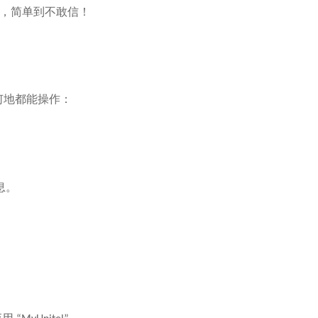
，简单到不敢信！
何地都能操作：
息。
。