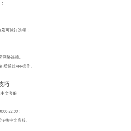
量；
数及可续订选项；
需网络连接。
后通过
操作。
Fi
APP
技巧
系中文客服：
；
8:00-22:00
示转接中文客服。