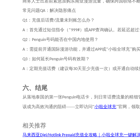
商务人士出差前紧急加购东南亚漫游流量，确保跨国联络不
常见问题
：解决隐形痛点
QA
：充值后话费
流量未到账怎么办？
Q1
/
：首先通过短信指令（
）或
查询确认。若延迟超过
A
*999#
APP
：
号码能否在中国内地使用？
Q2
Penguin
：需提前开通国际漫游功能，并通过
或
“
小啦全球充
”
购
A
APP
：如何延长
号码有效期？
Q3
Penguin
：定期充值话费（建议每
天至少充值一次）或开通自动续
A
30
六、
结尾
从落地泰国的第一张
电话卡，到日常话费流量的精细
Penguin
该成为高效沟通的阻碍
——立即访问
“
小啦全球充
”
官网，领取
相关推荐
马来西亚
充值全攻略｜小啦全球充一键解
Digi/Hotlink Prepaid