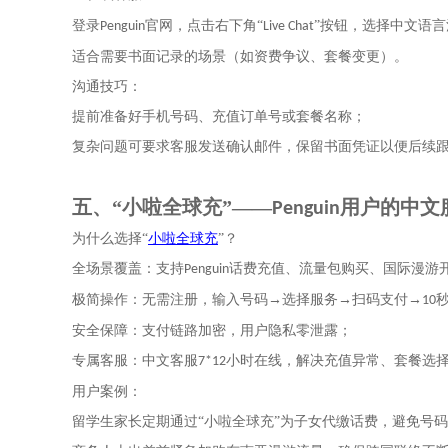
登录
官网，点击右下角“
”按钮，选择中文语言
Penguin
Live Chat
适合需要书面记录的场景（如资费争议、套餐变更）。
沟通技巧：
提前准备好手机号码、充值订单号或套餐名称；
复杂问题可要求客服发送确认邮件，保留书面凭证以便后续
五、
“
小啦全球充
”
——
用户的中文
Penguin
为什么选择
“
小啦全球充
”
？
全场景覆盖：支持
话费充值、流量包购买、国际漫游
Penguin
极简操作：无需注册，输入号码→选择服务→扫码支付→
10
安全保障：
支付链路加密
，用户隐私零泄露；
专属客服：
中文客服
小时在线，解决充值异常、套餐选
7*12
用户案例：
留学生家长定期通过
“
小啦全球充
”
为子女代缴话费，避免号码