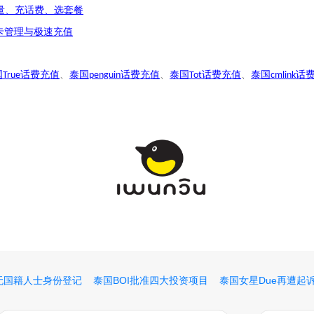
量、充话费、选套餐
卡管理与极速充值
国
话费充值
、
泰国
话费充值
、
泰国
话费充值
、
泰国
话
True
penguin
Tot
cmlink
无国籍人士身份登记
泰国BOI批准四大投资项目
泰国女星Due再遭起