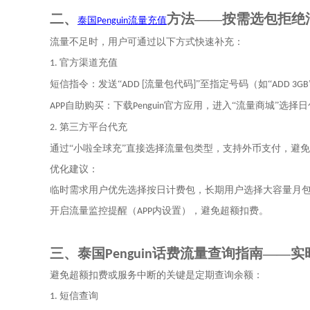
二、
方法
——按需选包拒绝
泰国
流量充值
Penguin
流量不足时，用户可通过以下方式快速补充：
官方渠道充值
1.
短信指令：发送“
流量包代码
”至指定号码（如“
ADD [
]
ADD 3GB
自助购买：下载
官方应用，进入“流量商城”选择
APP
Penguin
第三方平台代充
2.
通过
“
小啦全球充
”
直接选择流量包类型，支持外币支付，避免
优化建议：
临时需求用户优先选择按日计费包，长期用户选择大容量月
开启流量监控提醒（
内设置），避免超额扣费。
APP
三、
泰国
话费流量查询指南——实
Penguin
避免超额扣费或服务中断的关键是定期查询余额：
短信查询
1.