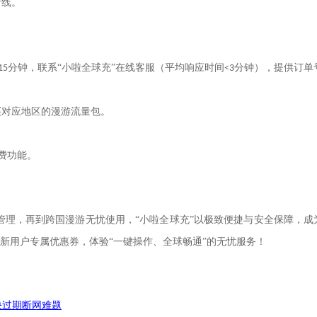
断线。
分钟，联系
“
小啦全球充
”
在线客服（平均响应时间
分钟），提供订单
15
<3
买对应地区的漫游流量包。
费功能。
管理，再到跨国漫游无忧使用，
“
小啦全球充
”
以极致便捷与安全保障，成
新用户专属优惠券，体验
“一键操作、全球畅通”的无忧服务！
决过期断网难题