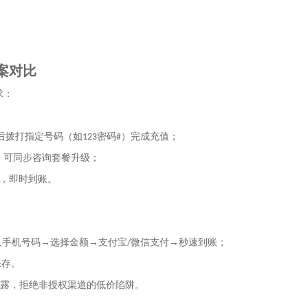
案对比
求：
后拨打指定号码（如
密码
）完成充值；
123
#
，可同步咨询套餐升级；
，即时到账。
入手机号码→选择金额→支付宝
微信支付→秒速到账；
/
保存。
露，拒绝非授权渠道的低价陷阱。