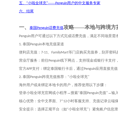
五、
“
小啦全球充
”
——
用户的中文服务专家
Penguin
六、
结尾
一、
攻略
——本地与跨境方
泰国
话费充值
Penguin
用户可通过以下方式完成话费充值，满足不同场景需
Penguin
泰国
本地充值渠道
1.
Penguin
便利店充值：
、
等门店购买充值券，刮开密码
7-11
FamilyMart
营业厅服务：前往
线下网点，支持现金或银行卡支付
Penguin
官方
支付：绑定泰国银行卡后，通过
应用直接充值
APP
Penguin
泰国
跨境充值推荐：
“
小啦全球充
”
2.
Penguin
海外用户或未绑定本地卡的用户，推荐使用以下步骤：
登录小啦全球充官网或小程序
→搜索“泰国
充值”→输
Penguin
核心优势：全中文界面、
小时客服支持、充值记录云端
7*12
安全提示：选择正规平台（如
“
小啦全球充
”
）避免账户信息泄