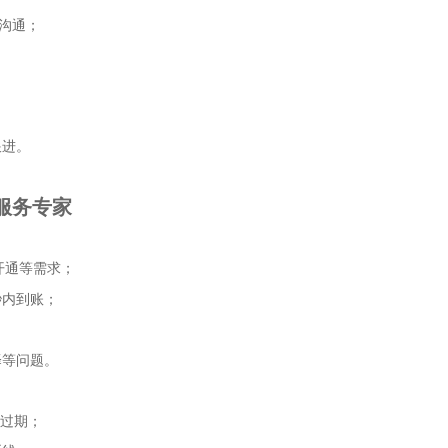
沟通；
跟进。
服务专家
开通等需求；
秒内到账；
择等问题。
过期；