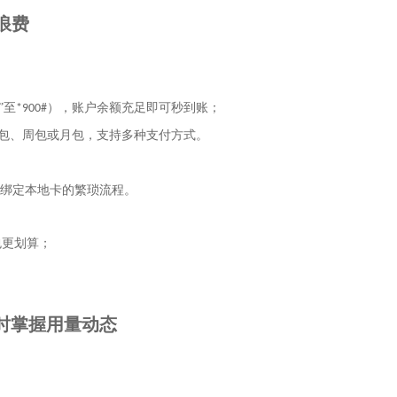
浪费
”至
），账户余额充足即可秒到账；
*900#
日包、周包或月包，支持多种支付方式。
绑定本地卡的繁琐流程。
包更划算；
时掌握用量动态