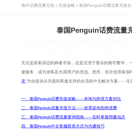
海外话费流量充值
>
充值攻略
>
泰国Penguin话费流量
泰国Penguin话费
无论是探索清迈的静谧寺庙，还是沉浸于曼谷的都市繁华，
捷服务，成为游客及长期用户的优选。然而，初次使用
泰国
P
充
”
为你提供从充值到客服支持的全流程中文解决方案
——无
一、
泰国
话费充值攻略——本地与跨境方案对比
Penguin
二、
泰国
流量充值方法——按需选包拒绝浪费
Penguin
三、
泰国
话费流量查询指南——实时掌握用量动态
Penguin
四、
泰国
中文客服联系方式与沟通技巧
Penguin