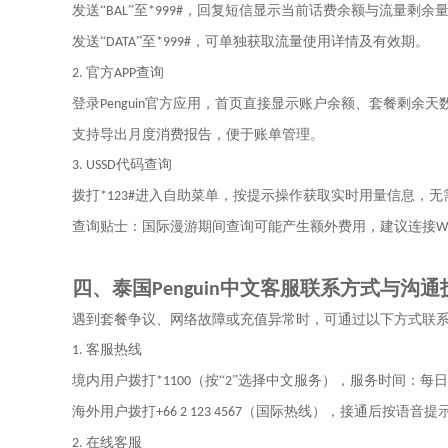
发送
“
”至
，回复短信显示当前话费余额与流量剩余
BAL
*999#
发送
“
”至
，可单独获取流量使用详情及有效期。
DATA
*999#
官方
查询
2.
APP
登录
官方应用，首页直接显示账户余额、套餐剩余天
Penguin
支持导出月度消费报告，便于账单管理。
代码查询
3. USSD
拨打
进入自助菜单，按提示操作获取实时用量信息，无
*123#
查询贴士：国际漫游期间查询可能产生额外费用，建议连接
Wi
四、
泰国
中文客服联系方式与沟通
Penguin
遇到套餐争议、网络故障或充值异常时，可通过以下方式联
客服热线
1.
境内用户拨打
（按“
”选择中文服务），服务时间：每日
*1100
2
海外用户拨打
（国际热线），接通后按语音提
+66 2 123 4567
在线客服
2.