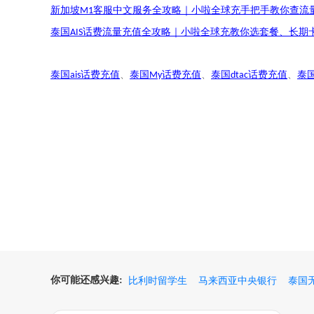
新加坡
客服中文服务全攻略｜小啦全球充手把手教你查流
M1
泰国
话费流量充值全攻略｜小啦全球充教你选套餐、长期
AIS
泰国
话费充值
、
泰国
话费充值
、
泰国
话费充值
、
泰
ais
My
dtac
你可能还感兴趣:
比利时留学生
马来西亚中央银行
泰国