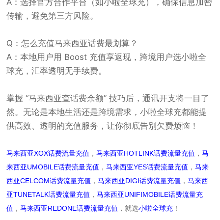
A：选择官方合作平台（如小啦全球充），确保信息加密
传输，避免第三方风险。
Q：怎么充值
马来西亚话费
最划算？
A：本地用户用 Boost 充值享返现，跨境用户选小啦全
球充，汇率透明无手续费。
掌握 “马来西亚查话费余额” 技巧后，通讯开支将一目了
然。无论是本地生活还是跨境需求，小啦全球充都能提
供高效、透明的充值服务，让你彻底告别欠费烦恼！
马来西亚XOX话费流量充值
，
马来西亚HOTLINK话费流量充值
，
马
来西亚UMOBILE话费流量充值
，
马来西亚YES话费流量充值
，
马来
西亚CELCOM话费流量充值
，
马来西亚DIGI话费流量充值
，
马来西
亚TUNETALK话费流量充值
，
马来西亚UNIFIMOBILE话费流量充
值
，
马来西亚REDONE话费流量充值
，就选
小啦全球充
！