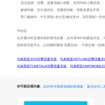
灵活选择：话费、流量包随心搭配，支持RM5小额充值；
极速到账：支付成功后，流量秒到账，深夜急需也不慌；
零门槛操作：中文界面+支付宝/微信支付，语言障碍一扫
🌴
结语
从开通UNE流量到实时查询余量，从共享WiFi到紧急补
的跨境充值平台，让你随时随地“流量自由”，不错过每一刻
马来西亚XOX话费流量充值
，
马来西亚HOTLINK话费流量充
马来西亚TUNETALK话费流量充值
，
马来西亚UNIFIMOBI
你可能还感兴趣:
2025年中国香港国际影视展
曼谷拉玛二