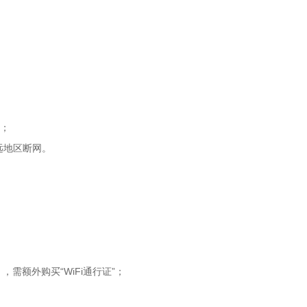
；
用；
远地区断网。
：
需额外购买“WiFi通行证”；