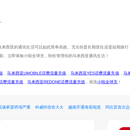
光。
流，马来西亚的通讯生活可以如此简单高效。无论你是长期居住还是短期旅
精彩。立即体验小啦全球充，轻松管理你的马来西亚通讯生活！
值
，
马来西亚UMOBILE话费流量充值
，
马来西亚YES话费流量充值
，
马
LE话费流量充值
，
马来西亚REDONE话费流量充值
，就选
小啦全球充
！
高速桥梁坍塌严重
科威特宿舍大火
越南开通海底电缆
冈比亚首次边