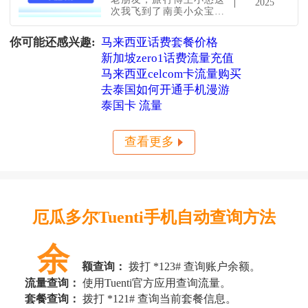
2025
次我飞到了南美小众宝藏
国家——厄瓜多尔
Ecuador！这里真的太太太
你可能还感兴趣:
马来西亚话费套餐价格
惊艳了：赤道、火山、原
新加坡zero1话费流量充值
始岛屿、世界文化遗
产……每一站都像穿越进
马来西亚celcom卡流量购买
《国家地理》！不过，人
去泰国如何开通手机漫游
在异国他乡，上网真的是
头等大事。我这次用的是
泰国卡 流量
当地非常流行的运营商
——Tuenti，信号稳定，套
餐便宜，深
查看更多
厄瓜多尔Tuenti手机自动查询方法
余
额查询：
拨打 *123# 查询账户余额。
流量查询：
使用Tuenti官方应用查询流量。
套餐查询：
拨打 *121# 查询当前套餐信息。