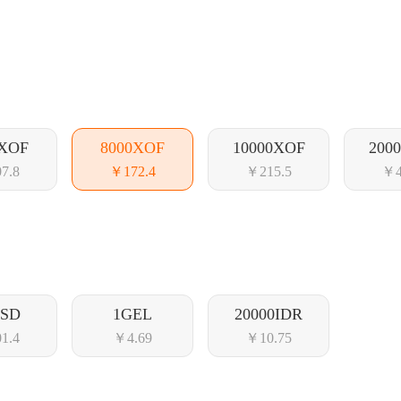
0XOF
8000XOF
10000XOF
200
7.8
￥172.4
￥215.5
￥4
USD
1GEL
20000IDR
1.4
￥4.69
￥10.75