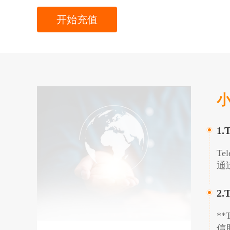
开始充值
小
1
T
通
2
**
信