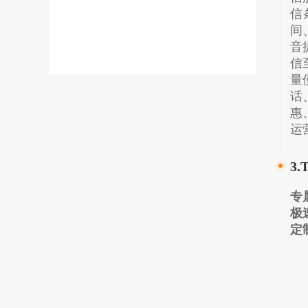
信
间
音
信
量
话
惠
运
3
专
极
定