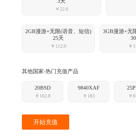
3天
￥22.6
2GB漫游+无限(语音、短信)
3GB漫游+无
25天
3
￥112.6
￥15
其他国家-热门充值产品
20BSD
9840XAF
25
￥182.8
￥183
￥6
开始充值