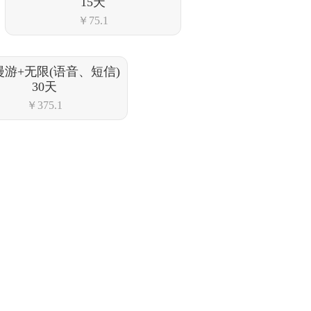
15天
￥75.1
漫游+无限(语音、短信)
30天
￥375.1