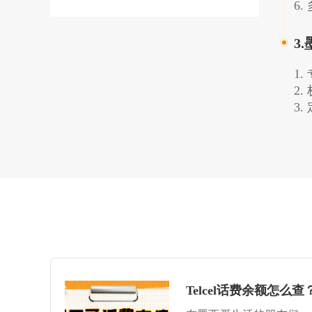
6
3
1
2
3
Telcel话费余额怎