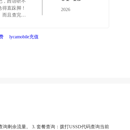
吧，西语听不
急得直跺脚！
2026
会。而且查完余
费
lycamobile充值
询剩余流量。 3. 套餐查询：拨打USSD代码查询当前