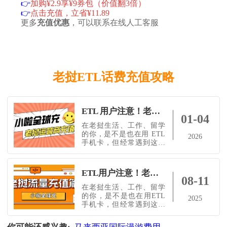
👉
加购¥2.9享¥9券包（价值翻3倍）
👉
点击充值，立省¥11.89
更多
充值优惠
，可以联系在线人工客服
老挝ETL话费充值攻略
ETL 用户注意！老挝话费查询 + 快速充值全攻略来了，系统自动识别运营商，省心又高效！
01-04
在老挝生活、工作、留学
的你，是不是也在用 ETL
2026
手机卡，但经常遇到这些
问题：不知道怎么查余
额、查流量？想充话费却
找不到地方，不懂操作？
ETL用户注意！老挝话费查询+快速充值全攻略来了，系统自动识别运营商，省心又高效！
想从国内帮亲友远程充值
08-11
ETL 卡，怕语言不通、选
在老挝生活、工作、留学
错运营商？别担心！这篇
的你，是不是也在用ETL
2025
文章就是专为老挝 ETL 用
手机卡，但经常遇到这些
户准备的实用教程：教你
问题：不知道怎么查余
快速掌握老挝 ETL 查询方
额、查流量？想充话费却