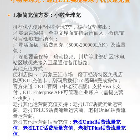
1.极简充值方案：小啦全球充
推荐优先使用“小啦全球充”，核心优势突出：
✅ ​​零语言障碍​​：全中文界面支持语音输入，微信/支
付宝/银联扫码直付；
✅ ​​​灵活面额​​：话费直充（5000-200000LAK）及流量
包；
✅ ​​深度覆盖保障​​：琅勃拉邦、川圹等北部矿区/水电
站区域优先接入卫星通信备用链路。
​​​​其他充值方式​​：​​
​​便利店购卡​​：万象三江市场、磨丁经济特区免税店
购买ETL充值卡，刮码后拨打555密码#完成操作；
​​官方渠道​​：ETL官网（中老双语版）支持Visa卡支
付，ETL Enterprise APP可管理企业账户（需提交营
业执照）。
​​老挝其他运营商充值支持​​：老挝LTC话费流量运营
商、老挝TPLUS话费流量运营商、老挝Unitel话费流
量运营商。
老挝其他运营商话费充值：
老挝Unitel话费流量充
值
、
老挝LTC话费流量充值
、
老挝TPlus话费流量充
值
。