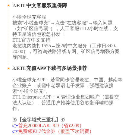
2.ETL中文客服双重保障
小啦全球充客服​​​​
搜索“小啦全球充”→点击“在线客服”→输入问题
（如“矿区信号弱”），人工客服7×12小时在线，支
持卫星通信包紧急补发；
​​​​ETL官方中文支持​​​​
老挝境内拨打1555→按2转中文服务（工作日8:00-
20:00），可咨询铁路沿线专网、矿区信号增强方案
等问题。
3.ETL充值APP下载与多场景推荐
​小啦全球充APP​​​​：若需同步管理老挝、中国、越南等
企业账户，或需中老双语电子发票，强烈建议搜
索“小啦全球充”。
​​​ETL Enterprise APP​​​​：可管理企业集团账户（需提交
法人认证），普通用户推荐使用谷歌翻译辅助操
作。
🎁
【金字塔式三重礼】
🎁
👉
首充20000LAK=9.9（省¥2.09）
👉
免费领¥3.7代金券（覆盖下次消费）