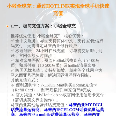
小啦全球充：通过HOTLINK实现全球手机快速
充值
1.​一、极简充值方案：小啦全球充​
推荐优先使用“小啦全球充”，核心优势：
✅ ​​全中文服务​​：界面支持简体中文，支付宝/微信扫
码支付，无需绑定马来西亚银行账户；
✅ ​​秒速到账​​：24小时在线充值，订单提交后即可到
账，官网余额实时同步；
✅ ​​精准套餐匹配​​：覆盖Hotlink话费直充（5-100马
币）和后付费（10-500马币）及hotlink流量套餐；
✅ ​​跨国无忧充值​​：支持新加坡、越南等全球用户为
马来西亚号码续费，解决国际漫游预存限制。
​​其他充值方式​​：
🔹 ​​便利店购卡​​：7-11/KK Mart购买Hotlink充值卡
（Refill Card），刮码后拨打100充值码#完成；
🔹 ​​官方渠道​​：MyHotlink App或官网使用信用卡支付
（需切换英文界面操作）。
马来西亚其他运营商话费充值：
马来西亚MY DIGI
话费流量运营商
、
马来西亚CELCOM话费流量运营
商
、
马来西亚u mobile话费流量运营商
、
马来西亚