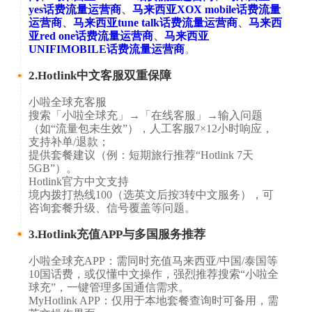
yes话费流量运营商
、
马来西亚XOX mobile话费流量
运营商
、
马来西亚tune talk话费流量运营商
、
马来西
亚red one话费流量运营商
、
马来西亚
UNIFIMOBILE话费流量运营商
。
2.Hotlink中文客服双重保障
小啦全球充客服​​
搜索「小啦全球充」→「在线客服」→输入问题
（如“流量包未生效”），人工客服7×12小时响应，
支持补单/退款；
提供套餐建议（例：短期旅行推荐“Hotlink 7天
5GB”）。
​​Hotlink官方中文支持​​
境内拨打热线100（选英文后按3转中文服务），可
咨询套餐升级、信号覆盖等问题。
3.Hotlink充值APP与多国服务推荐
小啦全球充APP：需同时充值马来西亚/中国/泰国等
10国话费，或仅懂中文操作，强烈推荐搜索“小啦全
球充”，一键管理多国通信需求。
​​MyHotlink APP：仅用于本地套餐查询时可备用，需