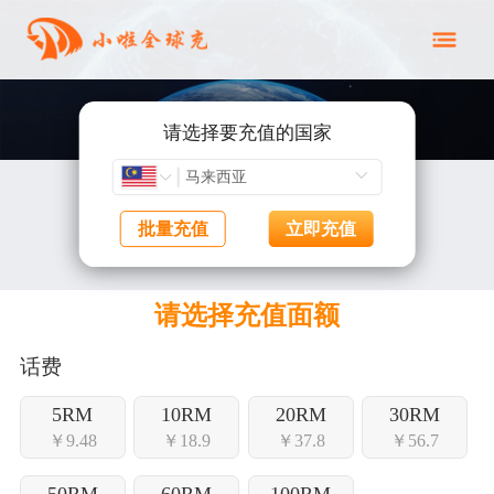
请选择要充值的国家
批量充值
立即充值
请选择充值面额
话费
5RM
10RM
20RM
30RM
￥9.48
￥18.9
￥37.8
￥56.7
50RM
60RM
100RM