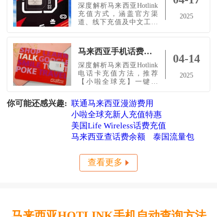
却发现没马来银行卡，微
深度解析马来西亚Hotlink
信/支付宝根本派不上用
充值方式，涵盖官方渠
2025
场？别慌！这篇文章就是
道、线下充值及中文工具
来帮你一次性解决所有问
【小啦全球充】。留学
题的��✅ Hotlink话费查
生、旅行者、商务人士必
询方式有哪些？✅ 怎么用
备的Hotlink流量管理指
马来西亚手机话费一月多少钱？小啦全球充Hotlink卡充值攻略+泰国漫游决策指南
南，支持支付宝/微信支
04-14
付，实时到账，安全高
深度解析马来西亚Hotlink
效！​
电话卡充值方法，推荐
2025
【小啦全球充】一键操
作，支持支付宝/微信支
付，实时到账。覆盖留学
你可能还感兴趣:
联通马来西亚漫游费用
生、商务人士及旅行者需
小啦全球充新人充值特惠
求，助你轻松管理Hotlink
话费流量！​
美国Life Wireless话费充值
马来西亚查话费余额
泰国流量包
查看更多
马来西亚HOTLINK手机自动查询方法