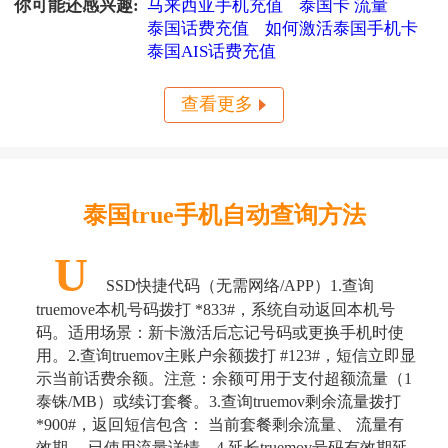
你可能还感兴趣:
马来西亚手机充值
泰国卡 流量
搭配上超方便的小啦全球
全中文界面、免手续费秒
充话费工具，几步轻松搞
泰国话费充值
如何激活泰国手机卡
到账，7×24小时解决充值
难题，立即解锁无忧通讯
泰国AIS话费充值
体验！
查看更多
泰国true手机自动查询方法
U
SSD快捷代码（无需网络/APP）​ ​​1.查询
truemove本机号码​​ 拨打 *833#，系统自动返回本机号
码。 ​​适用场景​​：新卡激活后忘记号码或更换手机时使
用。 ​​ 2.查询truemov主账户余额​​ 拨打 #123#，短信立即显
示当前话费余额。 ​​注意​​：余额可用于支付超额流量（1
泰铢/MB）或续订套餐。 ​​ 3.查询truemov剩余流量​​ 拨打
*900#，返回短信包含： 当前套餐剩余流量、 流量有
效期、 已使用流量详情。 ​​4.延长truemov号码有效期​​ 延