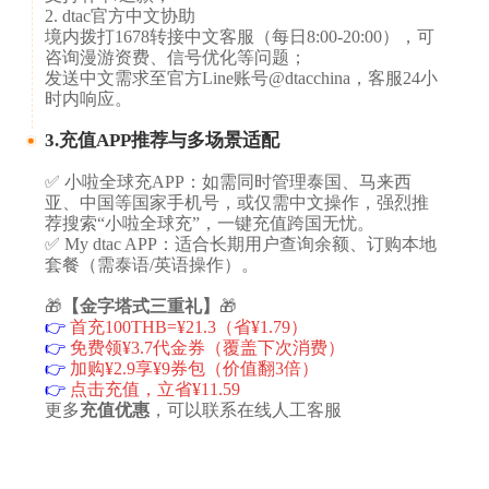
​​2. dtac官方中文协助​​
境内拨打1678转接中文客服（每日8:00-20:00），可
咨询漫游资费、信号优化等问题；
发送中文需求至官方Line账号@dtacchina，客服24小
时内响应。
3.充值APP推荐与多场景适配
✅ ​​小啦全球充APP​​：如需同时管理泰国、马来西
亚、中国等国家手机号，或仅需中文操作，强烈推
荐搜索“小啦全球充”，一键充值跨国无忧。
✅ ​​My dtac APP​​：适合长期用户查询余额、订购本地
套餐（需泰语/英语操作）。
🎁
【金字塔式三重礼】
🎁
👉
首充100THB=¥21.3（省¥1.79）
👉
免费领¥3.7代金券（覆盖下次消费）
👉
加购¥2.9享¥9券包（价值翻3倍）
👉
点击充值，立省¥11.59
更多
充值优惠
，可以联系在线人工客服