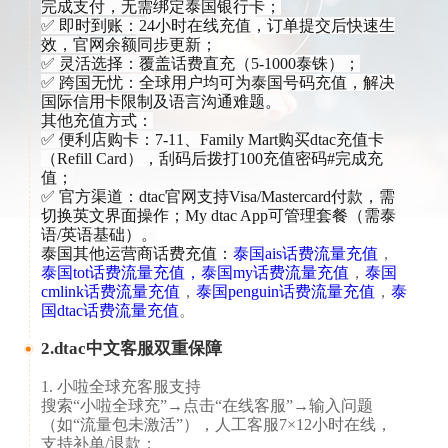
完成支付，无需绑定泰国银行卡；
✅ ​​即时到账​​：24小时在线充值，订单提交后快速生
效，官网余额同步更新；
✅ ​​灵活选择​​：覆盖话费直充（5-1000泰铢）；
✅ ​​跨国无忧​​：全球用户均可为泰国号码充值，解决
国际信用卡限制及语言沟通难题。
​​其他充值方式​​：
✅ ​​便利店购卡​​：7-11、Family Mart购买dtac充值卡
（Refill Card），刮码后拨打100充值密码#完成充
值；
✅ ​​官方渠道​​：dtac官网支持Visa/Mastercard付款，需
切换英文界面操作；My dtac App可管理套餐（需泰
语/英语基础）。
泰国其他运营商话费充值：
泰国ais话费流量充值
，
泰国tot话费流量充值，
泰国my话费流量充值
，
泰国
cmlink话费流量充值
，
泰国penguin话费流量充值
，
泰
国dtac话费流量充值
。
2.dtac中文客服双重保障
1. 小啦全球充客服支持​​
搜索“小啦全球充”→点击“在线客服”→输入问题
（如“流量包未激活”），人工客服7×12小时在线，
支持补单/退款；