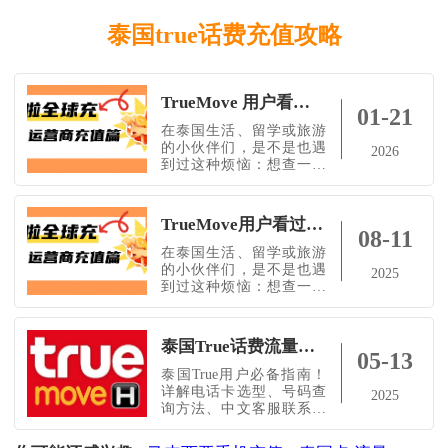
泰国true话费充值攻略
TrueMove 用户看过来！在泰国查余额、充流量就用这个神器，真方便！
01-21
在泰国生活、留学或旅游
的小伙伴们，是不是也遇
2026
到过这种烦恼：想查一下
泰国 TrueMove 的话费余
额，不知道从哪下手？出
门想充点话费或流量，却
TrueMove用户看过来！在泰国查余额、充流量就用这个神器，真方便！
找不到合适渠道？人在国
08-11
内，也想帮朋友给
在泰国生活、留学或旅游
TrueMove 手机号充话费？
的小伙伴们，是不是也遇
2025
别急，今天这篇超实用教
到过这种烦恼：想查一下
程送给你！手把手教你搞
泰国TrueMove的话费余
定TrueMove 查询方式，再
额，不知道从哪下手？出
搭配上超方便的小啦全球
门想充点话费或流量，却
泰国True话费流量充值全攻略｜小啦全球充教你查号码、联系中文客服与极速充值​
充话费工具，几步轻
找不到合适渠道？人在国
05-13
内，也想帮朋友给
泰国True用户必备指南！
TrueMove手机号充话费？
详解电话卡选型、号码查
2025
别急，今天这篇超实用教
询方法、中文客服联系方
程送给你！手把手教你搞
式及极速充值步骤，推荐
定TrueMove查询方式，再
使用“小啦全球充”平台，