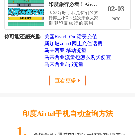
印度旅行必看！Airtel话费查询&充值小技巧，轻松搞定上网问题
02-03
大家好呀，我是你们的旅
行博主小X～这次来跟大家
2026
聊聊印度旅行的实用干
货：怎么用Airtel卡查询话
费，出国在外怎么快速充
你可能还感兴趣:
美国Reach Out话费充值
值。毕竟去印度旅行，地
新加坡zero1网上充值话费
图、翻译、打车、订票，
全都离不开网络，手机没
马来西亚 移动流量
话费真的会超级尴尬。别
马来西亚流量包怎么购买便宜
担心，我这就把最简单的
查询方式和充值方法分享
马来西亚digi流量
给你，还顺带给你安利几
个印度必打卡景点！印度
旅行必打卡攻略
查看更多
印度Airtel手机自动查询方法
1.
余额查询：通过拨打指定号码或访问官方应