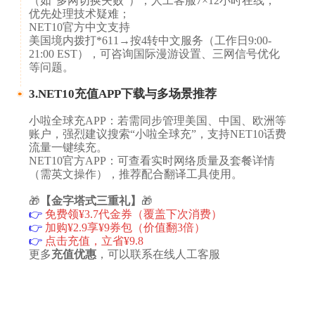
（如“多网切换失败”），人工客服7×12小时在线，
优先处理技术疑难；
​​​​NET10官方中文支持​​​​
美国境内拨打*611→按4转中文服务（工作日9:00-
21:00 EST），可咨询国际漫游设置、三网信号优化
等问题。
3.NET10充值APP下载与多场景推荐​
小啦全球充APP​​​​：若需同步管理美国、中国、欧洲等
账户，强烈建议搜索“小啦全球充”，支持NET10话费
流量一键续充。
​​​NET10官方APP​​​​：可查看实时网络质量及套餐详情
（需英文操作），推荐配合翻译工具使用。
🎁
【金字塔式三重礼】
🎁
👉
免费领¥3.7代金券（覆盖下次消费）
👉
加购¥2.9享¥9券包（价值翻3倍）
👉
点击充值，立省¥9.8
更多
充值优惠
，可以联系在线人工客服