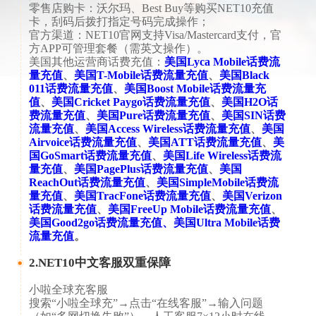
​​零售店购卡​​：沃尔玛、Best Buy等购买NET10充值
卡，刮码后拨打指定号码完成操作；
​​官方渠道​​：NET10官网支持Visa/Mastercard支付，官
方APP可管理套餐（需英文操作）。
美国其他运营商话费充值：
美国Lyca Mobile话费流
量充值
、
美国T-Mobile话费流量充值
、
美国Black
011话费流量充值
、
美国Boost Mobile话费流量充
值
、
美国Cricket Paygo话费流量充值
、
美国H2O话
费流量充值
、
美国Pure话费流量充值
、
美国SIN话费
流量充值
、
美国Access Wireless话费流量充值
、
美国
Airvoice话费流量充值
、
美国ATT话费流量充值
、
美
国GoSmart话费流量充值
、
美国Life Wireless话费流
量充值
、
美国PagePlus话费流量充值
、
美国
ReachOut话费流量充值
、
美国SimpleMobile话费流
量充值
、
美国TracFone话费流量充值
、
美国Verizon
话费流量充值
、
美国FreeUp Mobile话费流量充值
、
美国Good2go话费流量充值
、
美国Ultra Mobile话费
流量充值
。
2.​NET10中文客服双重保障​
小啦全球充客服​​​​
搜索“小啦全球充”→点击“在线客服”→输入问题