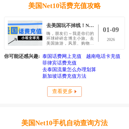
美国Net10话费充值攻略
去美国玩不掉线！NET10查余额+跨国充值超简单教程（小啦全球充亲测）
01-09
嗨，朋友们～我是你们的
环球碎碎念博主小旅。去
2026
美国旅游，风景、购物、
美食都很重要，但有一
个“隐形刚需”更不能忽视
你可能还感兴趣:
泰国话费网上充值
越南电话卡充值
——网络！今天我就跟你
菲律宾话费充值
唠唠：美国NET10查询方
式、国内也能帮美国号码
去泰国流量怎么办理划算
充话费的方法，外加一份
新加坡话费充值方法
美国旅游小贴士，让你旅
途一路畅通。美国旅行的
好玩之处城市体验：纽约
查看更多
看百老汇、洛杉矶逛好
美国Net10手机自动查询方法