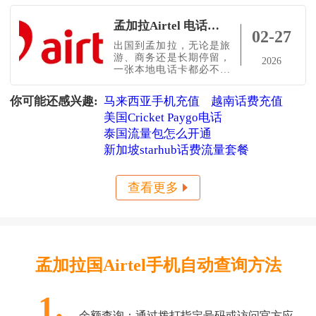
孟加拉Airtel 电话卡使用指南（购买 / 激活 / 实名认证 / 充值全攻略）官网、APP、中文充值平台（小啦全球充）使用方法
02-27
出国到孟加拉，无论是旅
游、商务还是长期停留，
2026
一张本地电话卡都必不可
少。下面一次帮你讲清楚
怎么用、怎么充值。1️⃣ 购
你可能还感兴趣:
马来西亚手机充值
越南话费充值
买渠道线下：Airtel 官方营
美国Cricket Paygo电话
业厅、授权代理点、机场
柜台线上：部分本地电商
泰国流量包怎么开通
平台支持预订适合人群：
新加坡starhub话费流量套餐
城市使用为主、价格敏感
用户2️⃣ 实名认证（强制）
所需材料：护照原件 + 入
查看更多
境签证页在营业厅完成拍
照
孟加拉国Airtel手机自动查询方法
1.
余额查询：通过拨打指定号码或访问官方应